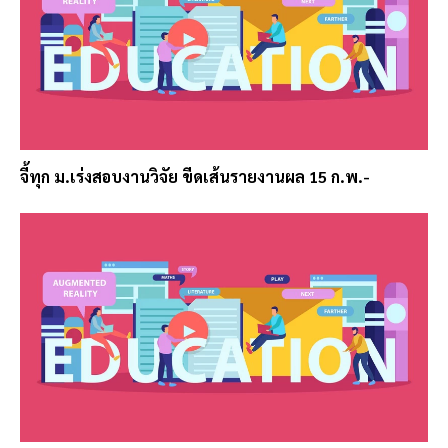
จี้ทุก ม.เร่งสอบงานวิจัย ขีดเส้นรายงานผล 15 ก.พ.-