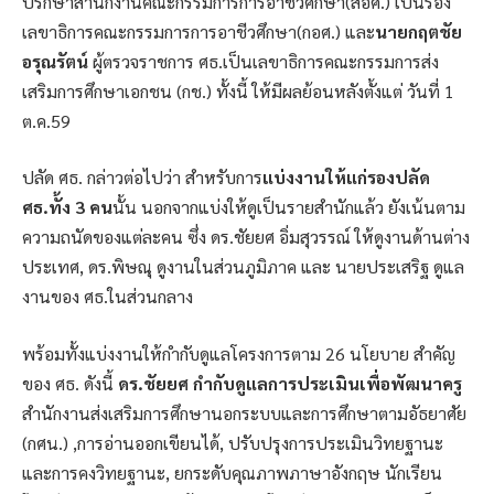
ปรึกษาสำนักงานคณะกรรมการการอาชีวศึกษา(สอศ.) เป็นรอง
เลขาธิการคณะกรรมการการอาชีวศึกษา(กอศ.) และ
นายกฤตชัย
อรุณรัตน์
ผู้ตรวจราชการ ศธ.เป็นเลขาธิการคณะกรรมการส่ง
เสริมการศึกษาเอกชน (กช.) ทั้งนี้ ให้มีผลย้อนหลังตั้งแต่ วันที่ 1
ต.ค.59
ปลัด ศธ. กล่าวต่อไปว่า สำหรับการ
แบ่งงานให้แก่รองปลัด
ศธ.ทั้ง 3 คน
นั้น นอกจากแบ่งให้ดูเป็นรายสำนักแล้ว ยังเน้นตาม
ความถนัดของแต่ละคน ซึ่ง ดร.ชัยยศ อิ่มสุวรรณ์ ให้ดูงานด้านต่าง
ประเทศ, ดร.พิษณุ ดูงานในส่วนภูมิภาค และ นายประเสริฐ ดูแล
งานของ ศธ.ในส่วนกลาง
พร้อมทั้งแบ่งงานให้กำกับดูแลโครงการตาม 26 นโยบาย สำคัญ
ของ ศธ. ดังนี้
ดร.ชัยยศ กำกับดูแลการประเมินเพื่อพัฒนาครู
สำนักงานส่งเสริมการศึกษานอกระบบและการศึกษาตามอัธยาศัย
(กศน.) ,การอ่านออกเขียนได้, ปรับปรุงการประเมินวิทยฐานะ
และการคงวิทยฐานะ, ยกระดับคุณภาพภาษาอังกฤษ นักเรียน