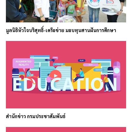
มูลนิธิหัวใจบริสุทธิ์-เครือข่าย มอบทุนสานฝันการศึกษา
สำนักข่าว กรมประชาสัมพันธ์