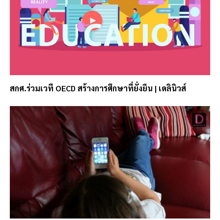
สกศ.ร่วมเวที OECD สร้างการศึกษาที่ยั่งยืน | เดลินิวส์