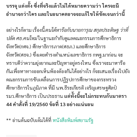
บรรจุ แต่งตั้ง ซึ่งที่จริงแล้วไม่ได้หมายความว่า ใครจะมี
อำนาจกว่าใคร และในอนาคตอาจจะแก้ไขให้ชัดเจนกว่านี้
อย่างไรก็ตาม เรื่องนี้
ตนได้หารือกับนายการุณ สกุลประดิษฐ ว่าที่
ปลัด ศธ.คนใหม่
ในฐานะกำกับดูแลคณะกรรมการศึกษาธิการ
จังหวัด(กศจ.) ศึกษาธิการภาค(ศธภ.) และศึกษาธิการ
จังหวัด(ศธจ.) ซึ่งเคยดำรงตำแหน่งเลขาธิการ กพฐ.มาก่อน จะ
ทราบดีว่าความยุ่งยากและปัญหาอยู่ตรงไหน ซึ่งเราจะมาหารือ
กันเพื่อหาทางออกเห็นพ้องต้องกันได้อย่างไร ก็จะเสนอเรื่องไปยัง
คณะกรรมการขับเคลื่อนการปฏิรูปการศึกษาของกระทรวง
ศึกษาธิการในภูมิภาค ที่มี นพ.ธีระเกียรติ เจริญเศรษฐศิลป์
รมว.ศึกษาธิการ เป็นประธาน
แต่ทั้งนี้จะไม่กระทบกับมาตรา
44 คำสั่งที่ 19/2560 ข้อที่ 13 อย่างแน่นอน
** อ่านต้นฉบับเต็มได้ที่
หนังสือพิมพ์สยามรัฐ