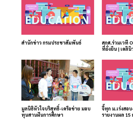
สำนักข่าว กรมประชาสัมพันธ์
สกศ.ร่วมเวที 
ที่ยั่งยืน | เดลินิ
มูลนิธิหัวใจบริสุทธิ์-เครือข่าย มอบ
จี้ทุก ม.เร่งสอ
ทุนสานฝันการศึกษา
รายงานผล 15 