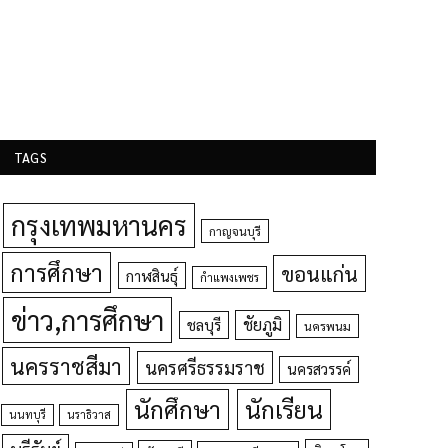
TAGS
กรุงเทพมหานคร
กาญจนบุรี
การศึกษา
ขอนแก่น
กาฬสินธุ์
กำแพงเพชร
ข่าว,การศึกษา
ชัยภูมิ
ชลบุรี
นครพนม
นครราชสีมา
นครศรีธรรมราช
นครสวรรค์
นักศึกษา
นักเรียน
นนทบุรี
นราธิวาส