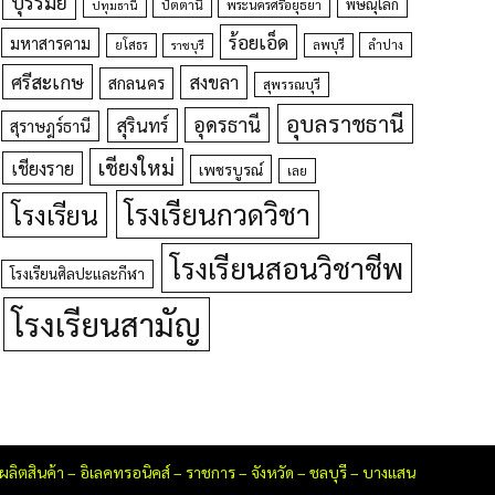
บุรีรัมย์
พิษณุโลก
ปัตตานี
ปทุมธานี
พระนครศรีอยุธยา
ร้อยเอ็ด
มหาสารคาม
ยโสธร
ลพบุรี
ลำปาง
ราชบุรี
ศรีสะเกษ
สงขลา
สกลนคร
สุพรรณบุรี
อุบลราชธานี
อุดรธานี
สุรินทร์
สุราษฎร์ธานี
เชียงใหม่
เชียงราย
เพชรบูรณ์
เลย
โรงเรียนกวดวิชา
โรงเรียน
โรงเรียนสอนวิชาชีพ
โรงเรียนศิลปะและกีฬา
โรงเรียนสามัญ
ู้ผลิตสินค้า
–
อิเลคทรอนิคส์
–
ราชการ
–
จังหวัด
–
ชลบุรี
–
บางแสน