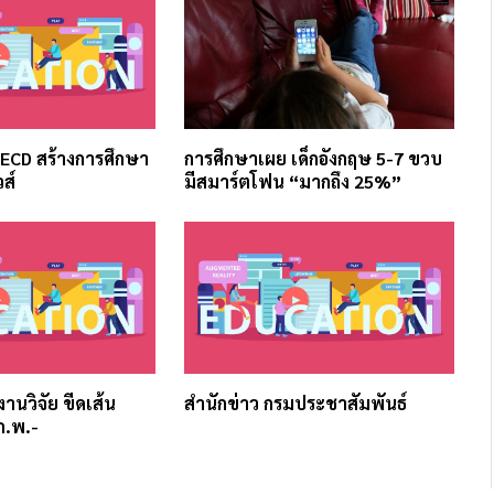
OECD สร้างการศึกษา
การศึกษาเผย เด็กอังกฤษ 5-7 ขวบ
วส์
มีสมาร์ตโฟน “มากถึง 25%”
บงานวิจัย ขีดเส้น
สำนักข่าว กรมประชาสัมพันธ์
ก.พ.-