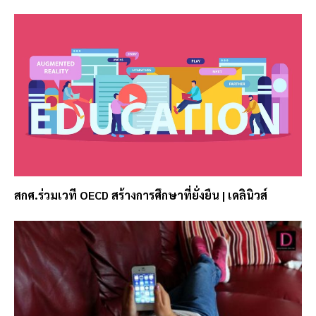
สกศ.ร่วมเวที OECD สร้างการศึกษาที่ยั่งยืน | เดลินิวส์