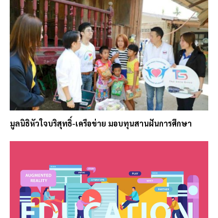
มูลนิธิหัวใจบริสุทธิ์-เครือข่าย มอบทุนสานฝันการศึกษา