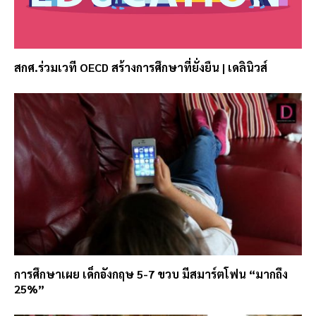
สกศ.ร่วมเวที OECD สร้างการศึกษาที่ยั่งยืน | เดลินิวส์
การศึกษาเผย เด็กอังกฤษ 5-7 ขวบ มีสมาร์ตโฟน “มากถึง
25%”