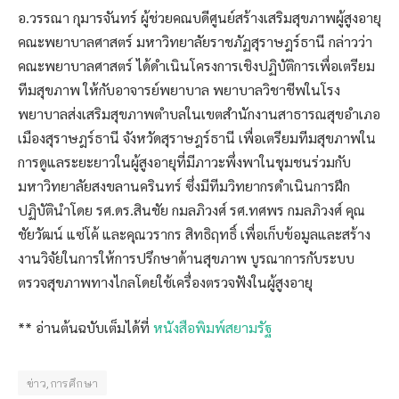
อ.วรรณา กุมารจันทร์ ผู้ช่วยคณบดีศูนย์สร้างเสริมสุขภาพผู้สูงอายุ
คณะพยาบาลศาสตร์ มหาวิทยาลัยราชภัฏสุราษฎร์ธานี กล่าวว่า
คณะพยาบาลศาสตร์ ได้ดำเนินโครงการเชิงปฏิบัติการเพื่อเตรียม
ทีมสุขภาพ ให้กับอาจารย์พยาบาล พยาบาลวิชาชีพในโรง
พยาบาลส่งเสริมสุขภาพตำบลในเขตสำนักงานสาธารณสุขอำเภอ
เมืองสุราษฎร์ธานี จังหวัดสุราษฎร์ธานี เพื่อเตรียมทีมสุขภาพใน
การดูแลระยะยาวในผู้สูงอายุที่มีภาวะพึ่งพาในชุมชนร่วมกับ
มหาวิทยาลัยสงขลานครินทร์ ซึ่งมีทีมวิทยากรดำเนินการฝึก
ปฏิบัตินำโดย รศ.ดร.สินชัย กมลภิวงศ์ รศ.ทศพร กมลภิวงศ์ คุณ
ชัยวัฒน์ แซ่โค้ และคุณวรากร สิทธิฤทธิ์ เพื่อเก็บข้อมูลและสร้าง
งานวิจัยในการให้การปรึกษาด้านสุขภาพ บูรณาการกับระบบ
ตรวจสุขภาพทางไกลโดยใช้เครื่องตรวจฟังในผู้สูงอายุ
** อ่านต้นฉบับเต็มได้ที่
หนังสือพิมพ์สยามรัฐ
ข่าว,การศึกษา