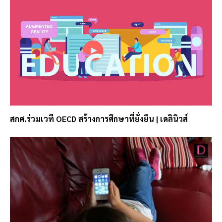
สกศ.ร่วมเวที OECD สร้างการศึกษาที่ยั่งยืน | เดลินิวส์