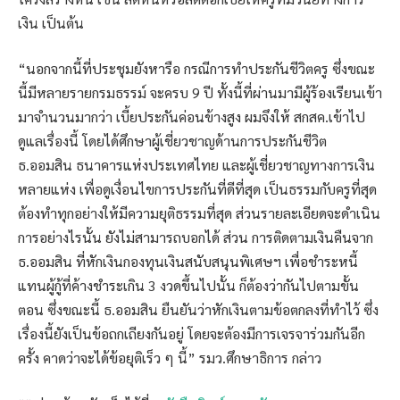
เงิน เป็นต้น
“นอกจากนี้ที่ประชุมยังหารือ กรณีการทำประกันชีวิตครู ซึ่งขณะ
นี้มีหลายรายกรมธรรม์ จะครบ 9 ปี ทั้งนี้ที่ผ่านมามีผู้ร้องเรียนเข้า
มาจำนวนมากว่า เบี้ยประกันค่อนข้างสูง ผมจึงให้ สกสค.เข้าไป
ดูแลเรื่องนี้ โดยได้ศึกษาผู้เชี่ยวชาญด้านการประกันชีวิต
ธ.ออมสิน ธนาคารแห่งประเทศไทย และผู้เชี่ยวชาญทางการเงิน
หลายแห่ง เพื่อดูเงื่อนไขการประกันที่ดีที่สุด เป็นธรรมกับครูที่สุด
ต้องทำทุกอย่างให้มีความยุติธรรมที่สุด ส่วนรายละเอียดจะดำเนิน
การอย่างไรนั้น ยังไม่สามารถบอกได้ ส่วน การติดตามเงินคืนจาก
ธ.ออมสิน ที่หักเงินกองทุนเงินสนับสนุนพิเศษฯ เพื่อชำระหนี้
แทนผู้กู้ที่ค้างชำระเกิน 3 งวดขึ้นไปนั้น ก็ต้องว่ากันไปตามขั้น
ตอน ซึ่งขณะนี้ ธ.ออมสิน ยืนยันว่าหักเงินตามข้อตกลงที่ทำไว้ ซึ่ง
เรื่องนี้ยังเป็นข้อถกเถียงกันอยู่ โดยจะต้องมีการเจรจาร่วมกันอีก
ครั้ง คาดว่าจะได้ข้อยุติเร็ว ๆ นี้” รมว.ศึกษาธิการ กล่าว