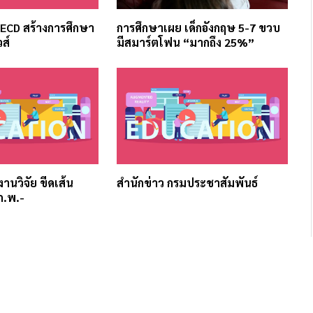
OECD สร้างการศึกษา
การศึกษาเผย เด็กอังกฤษ 5-7 ขวบ
วส์
มีสมาร์ตโฟน “มากถึง 25%”
บงานวิจัย ขีดเส้น
สำนักข่าว กรมประชาสัมพันธ์
ก.พ.-