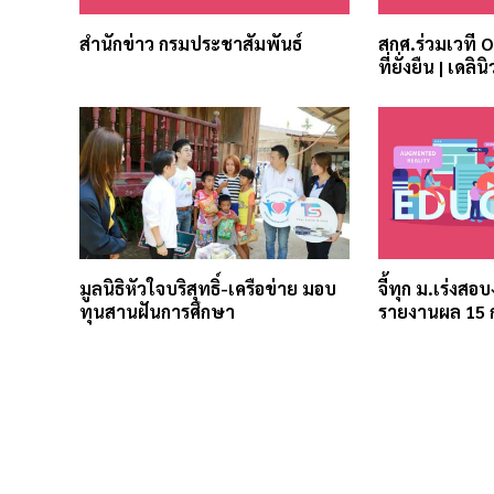
สำนักข่าว กรมประชาสัมพันธ์
สกศ.ร่วมเวที 
ที่ยั่งยืน | เดลินิ
มูลนิธิหัวใจบริสุทธิ์-เครือข่าย มอบ
จี้ทุก ม.เร่งสอ
ทุนสานฝันการศึกษา
รายงานผล 15 