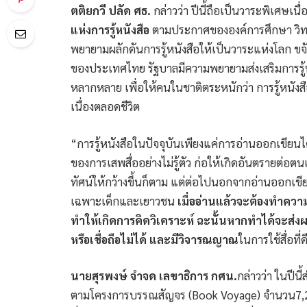
ตติยกวี ปลัด ศธ.
กล่าวว่า ปีนี้ถือเป็นวาระพิเศษเนื
แห่งการรู้หนังสือ
ตามประกาศขององค์การศึกษา วิทย
พยายามผลักดันการรู้หนังสือให้เป็นวาระแห่งโลก ขจ
ของประเทศไทย รัฐบาลมีความพยายามส่งเสริมการรู้หน
หลากหลาย เพื่อให้คนในชาติตระหนักว่า การรู้หนังสื
เนื่องตลอดชีวิต
“การรู้หนังสือในปัจจุบันเพียงแค่การอ่านออกเขียน
ของการเสพสื่ออย่างไม่รู้ตัว ก่อให้เกิดอันตรายต่อ
ทัศน์ให้กว้างขึ้นก็ตาม แต่ต่อไปนอกจากอ่านออกเขีย
เฉพาะเด็กและเยาวชน
เมื่ออ่านแล้วจะต้องทำความ
ทำให้เกิดการคิดวิเคราะห์ ฉะนั้นหากทำได้จะส่งผลใ
หรือเชื่อถือไม่ได้ และมีวิจารณญาณ
ในการใช้สื่อที่
นายสุรพงษ์ จำจด เลขาธิการ กศน.
กล่าวว่า ในปีน
ตามโครงการบรรณสัญจร (Book Voyage) จำนวน7,241,00