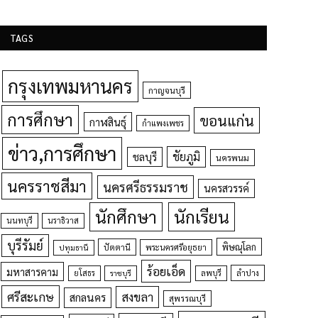
TAGS
กรุงเทพมหานคร
กาญจนบุรี
การศึกษา
ขอนแก่น
กาฬสินธุ์
กำแพงเพชร
ข่าว,การศึกษา
ชัยภูมิ
ชลบุรี
นครพนม
นครราชสีมา
นครศรีธรรมราช
นครสวรรค์
นักศึกษา
นักเรียน
นนทบุรี
นราธิวาส
บุรีรัมย์
พิษณุโลก
ปัตตานี
ปทุมธานี
พระนครศรีอยุธยา
ร้อยเอ็ด
มหาสารคาม
ยโสธร
ลพบุรี
ลำปาง
ราชบุรี
ศรีสะเกษ
สงขลา
สกลนคร
สุพรรณบุรี