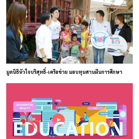
มูลนิธิหัวใจบริสุทธิ์-เครือข่าย มอบทุนสานฝันการศึกษา