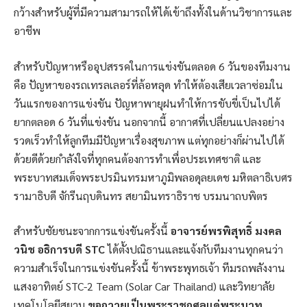
กว้างสำหรับผู้ที่มีความสามารถให้ได้เข้าถึงทั้งในด้านวิชาการและ
อาชีพ
สำหรับปัญหาหรืออุปสรรคในการแข่งขันตลอด 6 วันของทีมงาน
คือ ปัญหาของรถเทรลเลอร์ที่ล้อหลุด ทำให้ต้องเสียเวลาซ่อมใน
วันแรกของการแข่งขัน ปัญหาพายุฝนทำให้การขับขี่เป็นไปได้
ยากตลอด 6 วันที่แข่งขัน นอกจากนี้ อากาศที่เปลี่ยนแปลงอย่าง
รวดเร็วทำให้ลูกทีมมีปัญหาเรื่องสุขภาพ แต่ทุกอย่างก็ผ่านไปได้
ด้วยดีด้วยกำลังใจที่ทุกคนต้องการทำเพื่อประเทศชาติ และ
พระบาทสมเด็จพระปรมินทรมหาภูมิพลอดุลยเดช มหิตลาธิเบศร
รามาธิบดี จักรีนฤบดินทร สยามินทราธิราช บรมนาถบพิตร
สำหรับชัยชนะจากการแข่งขันครั้งนี้
อาจารย์พรพิสุทธิ์ มงคล
วนิช อธิการบดี STC
ได้ตั้งปณิธานและแจ้งกับทีมงานทุกคนว่า
ความสำเร็จในการแข่งขันครั้งนี้ ข้าพระพุทธเจ้า ทีมรถพลังงาน
แสงอาทิตย์ STC-2 Team (Solar Car Thailand) และวิทยาลัย
เทคโนโลยีสยาม
ขอถวายเป็นพระราชกุศลแด่พระบาท