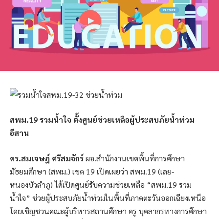
สพม.19 รวมน้ำใจ ตั้งศูนย์ช่วยเหลือผู้ประสบภัยน้ำท่วม
อีสาน
ดร.สมเจษฎ์ ศรีสมจักร์
ผอ.สำนักงานเขตพื้นที่การศึกษา
มัธยมศึกษา (สพม.) เขต 19 เปิดเผยว่า สพม.19 (เลย-
หนองบัวลำภู) ได้เปิดศูนย์รับความช่วยเหลือ “สพม.19 รวม
น้ำใจ” ช่วยผู้ประสบภัยน้ำท่วมในพื้นที่ภาคตะวันออกเฉียงเหนือ
โดยเชิญชวนคณะผู้บริหารสถานศึกษา ครู บุคลากรทางการศึกษา