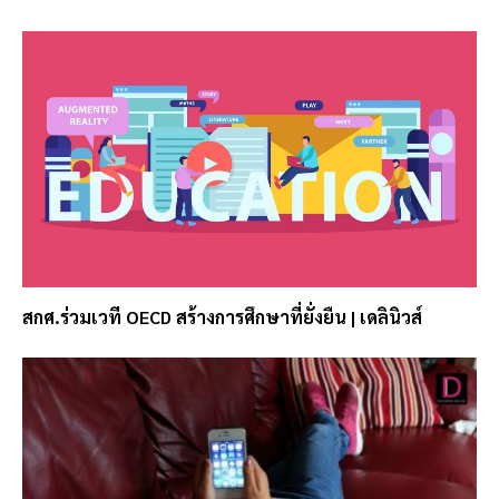
สกศ.ร่วมเวที OECD สร้างการศึกษาที่ยั่งยืน | เดลินิวส์