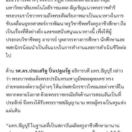
มหาวิทยาลัยเทคโนโลยีราชมงคล อัญเชิญแนวพระราชดำริ
พระบรมราโชวาทรวมถึงพระอัจฉริยภาพมาเป็นแนวทางในการ
ขับเคลื่อนยุทธศาสตร์การพัฒนาครูวิชาชีพหรือครูอาชีวศึกษา ถือ
เป็นเรื่องที่ดีอย่างยิ่ง และขอสนับสนุนแนวทางนี้ เพื่อให้ผู้
ประกอบวิชาชีพครู อาจารย์ บุคลากรทางการศึกษา นักศึกษาและ
พสกนิกรน้อมนำเป็นต้นแบบในการทำงานและการดำเนินชีวิตต่อ
ไป
ด้าน
รศ.ดร.ประเสริฐ ปิ่นปฐมรัฐ
อธิการบดี มทร.ธัญบุรี กล่าว
ว่า พระบาทสมเด็จพระปรมินทรมหาภูมิพลอดุลยเดช ทรง
ถ่ายทอดองค์ความรู้ต่างๆ ให้แก่พสกนิกรชาวไทยและต่างชาติใน
หลากหลายโอกาส ด้วยพระราชกรณียกิจด้านการสอนอันเป็นที่
ประจักษ์ จึงทรงได้รับพระราชสมัญญานาม พระผู้ทรงเป็นครูแห่ง
แผ่นดิน
“มทร.ธัญบุรี ในฐานะที่เป็นสถาบันผลิตครูอาชีวศึกษามานาน