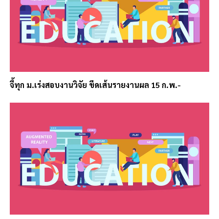
จี้ทุก ม.เร่งสอบงานวิจัย ขีดเส้นรายงานผล 15 ก.พ.-