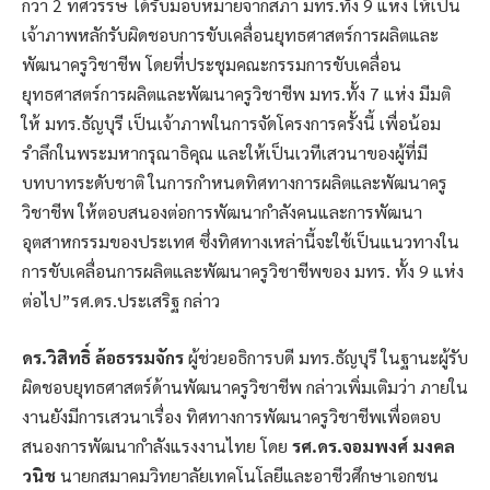
กว่า 2 ทศวรรษ ได้รับมอบหมายจากสภา มทร.ทั้ง 9 แห่ง ให้เป็น
เจ้าภาพหลักรับผิดชอบการขับเคลื่อนยุทธศาสตร์การผลิตและ
พัฒนาครูวิชาชีพ โดยที่ประชุมคณะกรรมการขับเคลื่อน
ยุทธศาสตร์การผลิตและพัฒนาครูวิชาชีพ มทร.ทั้ง 7 แห่ง มีมติ
ให้ มทร.ธัญบุรี เป็นเจ้าภาพในการจัดโครงการครั้งนี้ เพื่อน้อม
รำลึกในพระมหากรุณาธิคุณ และให้เป็นเวทีเสวนาของผู้ที่มี
บทบาทระดับชาติ ในการกำหนดทิศทางการผลิตและพัฒนาครู
วิชาชีพ ให้ตอบสนองต่อการพัฒนากำลังคนและการพัฒนา
อุตสาหกรรมของประเทศ ซึ่งทิศทางเหล่านี้จะใช้เป็นแนวทางใน
การขับเคลื่อนการผลิตและพัฒนาครูวิชาชีพของ มทร. ทั้ง 9 แห่ง
ต่อไป”รศ.ดร.ประเสริฐ กล่าว
ดร.วิสิทธิ์ ล้อธรรมจักร
ผู้ช่วยอธิการบดี มทร.ธัญบุรี ในฐานะผู้รับ
ผิดชอบยุทธศาสตร์ด้านพัฒนาครูวิชาชีพ กล่าวเพิ่มเติมว่า ภายใน
งานยังมีการเสวนาเรื่อง ทิศทางการพัฒนาครูวิชาชีพเพื่อตอบ
สนองการพัฒนากำลังแรงงานไทย โดย
รศ.ดร.จอมพงศ์ มงคล
วนิช
นายกสมาคมวิทยาลัยเทคโนโลยีและอาชีวศึกษาเอกชน