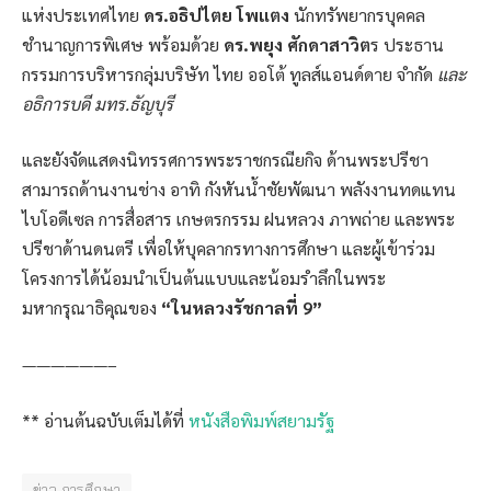
แห่งประเทศไทย
ดร.อธิปไตย โพแตง
นักทรัพยากรบุคคล
ชำนาญการพิเศษ พร้อมด้วย
ดร.พยุง ศักดาสาวิต
ร ประธาน
กรรมการบริหารกลุ่มบริษัท ไทย ออโต้ ทูลส์แอนด์ดาย จำกัด
และ
อธิการบดี มทร.ธัญบุรี
และยังจัดแสดงนิทรรศการพระราชกรณียกิจ ด้านพระปรีชา
สามารถด้านงานช่าง อาทิ กังหันน้ำชัยพัฒนา พลังงานทดแทน
ไบโอดีเซล การสื่อสาร เกษตรกรรม ฝนหลวง ภาพถ่าย และพระ
ปรีชาด้านดนตรี เพื่อให้บุคลากรทางการศึกษา และผู้เข้าร่วม
โครงการได้น้อมนำเป็นต้นแบบและน้อมรำลึกในพระ
มหากรุณาธิคุณของ
“ในหลวงรัชกาลที่ 9”
——————–
** อ่านต้นฉบับเต็มได้ที่
หนังสือพิมพ์สยามรัฐ
ข่าว,การศึกษา