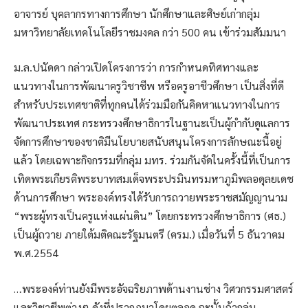
อาจารย์ บุคลากรทางการศึกษา นักศึกษาและศิษย์เก่ากลุ่ม
มหาวิทยาลัยเทคโนโลยีราชมงคล กว่า 500 คน เข้าร่วมสัมมนา
ม.ล.ปนัดดา กล่าวเปิดโครงการว่า การกำหนดทิศทางและ
แนวทางในการพัฒนาครูวิชาชีพ หรือครูอาชีวศึกษา เป็นสิ่งที่ดี
สำหรับประเทศชาติที่ทุกคนได้ร่วมมือกันคิดหาแนวทางในการ
พัฒนาประเทศ กระทรวงศึกษาธิการในฐานะเป็นผู้กำกับดูแลการ
จัดการศึกษาของชาติมีนโยบายสนับสนุนโครงการลักษณะนี้อยู่
แล้ว โดยเฉพาะกิจกรรมที่กลุ่ม มทร. ร่วมกันจัดในครั้งนี้ที่เป็นการ
เทิดพระเกียรติพระบาทสมเด็จพระปรมินทรมหาภูมิพลอดุลยเดช
ด้านการศึกษา พระองค์ทรงได้รับการถวายพระราชสมัญญานาม
“พระผู้ทรงเป็นครูแห่งแผ่นดิน” โดยกระทรวงศึกษาธิการ (ศธ.)
เป็นผู้ถวาย ภายใต้มติคณะรัฐมนตรี (ครม.) เมื่อวันที่ 5 ธันวาคม
พ.ศ.2554
…พระองค์ท่านยังมีพระอัจฉริยภาพด้านงานช่าง วิศวกรรมศาสตร์
และวิชาชีพต่างๆ ดังที่ปรากฏมาโดยตลอด ฉะนั้นถ้ากลุ่ม