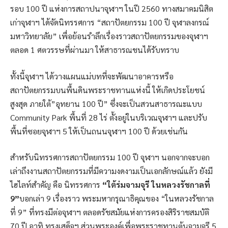
รอบ 100 ปี แห่งการสถาปนาจุฬาฯ ในปี 2560 ทางสมาคมนิสิต
เก่าจุฬาฯ ได้จัดนิทรรศการ “สถาปัตยกรรม 100 ปี จุฬาลงกรณ์
มหาวิทยาลัย” เพื่อย้อนรำลึกเรื่องราวสถาปัตยกรรมของจุฬาฯ
ตลอด 1 ศตวรรษที่ผ่านมา ให้สาธารณชนได้รับทราบ
ทั้งนี้จุฬาฯ ได้วางแผนแม่บทที่จะพัฒนาอาคารหรือ
สถาปัตยกรรมบนพื้นดินพระราชทานแห่งนี้ ให้เกิดประโยชน์
สูงสุด ภายใต้”อุทยาน 100 ปี” ซึ่งจะเป็นสวนสาธารณะแบบ
Community Park พื้นที่ 28 ไร่ ตั้งอยู่ในบริเวณจุฬาฯ และปรับ
พื้นที่ซอยจุฬาฯ 5 ให้เป็นถนนจุฬาฯ 100 ปี ด้วยเช่นกัน
สำหรับนิทรรศการสถาปัตยกรรม 100 ปี จุฬาฯ นอกจากจะบอก
เล่าถึงงานสถาปัตยกรรมที่มีความงดงามเป็นเอกลักษณ์แล้ว ยังมี
ไฮไลท์สำคัญ คือ นิทรรศการ
“ใต้ร่มจามจุรี ในหลวงรัชกาลที่
9”
บอกเล่า 9 เรื่องราว พระมหากรุณาธิคุณของ “ในหลวงรัชกาล
ที่ 9” ที่ทรงมีต่อจุฬาฯ ตลอดรัชสมัยแห่งการครองสิริราชสมบัติ
70 ปี อาทิ ทรงเสด็จฯ ส่วนพระองค์เพื่อพระราชทานต้นจามจุรี 5