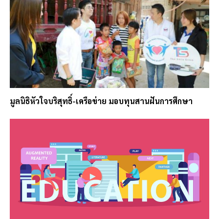
มูลนิธิหัวใจบริสุทธิ์-เครือข่าย มอบทุนสานฝันการศึกษา