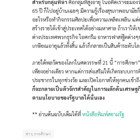
สำหรับกลุ่มที่ห้า
คือกลุ่มที่สูงอายุ ในอดีตเราจะมองว่
65 ปี ก็ไปอยู่บ้านเฉยๆ มีความรู้เรื่องสุขภาพอนามัยก
อะไรหรือทำกิจกรรมศิลปะเพื่อความเพลิดเพลิน แต่ค
สร้างรายได้เข้าสู่ประเทศได้อย่างมหาศาล ถ้าเราให้
ต่างประเทศพวกธุรกิจ ไอศกรีม อาหารฟาสฟู๊ดต่างๆห 
เกษียณอายุแล้วทั้งสิ้น แล้วก็กลายเป็นสินค้าระดับโล
ภายใต้พลวัตของโลกในศตวรรษที่ 21 นี้ “การศึกษา” ไ
เพียงอย่างเดียว หากแต่การส่งเสริมให้เกิดระบบการ
ประชากรในทุกช่วงวัย และเปิดโอกาสให้ทุกคนเข้าถึง
ก็จะกลายเป็นตัวจักรสำคัญในการผลักดันเศรษ
ตามนโยบายของรัฐบาลได้นั่นเอง
** อ่านต้นฉบับเต็มได้ที่
หนังสือพิมพ์สยามรัฐ
ข่าว,การศึกษา