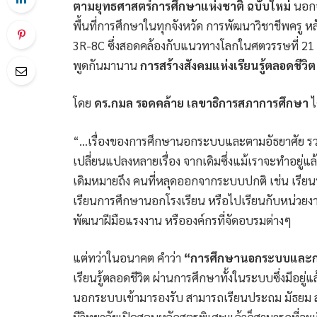
ตามยุทธศาสตร์การศึกษาแห่งชาติ ฉบับใหม่
นอกจ
พื้นที่การศึกษาในทุกจังหวัด การพัฒนาวิชาชีพคร
3R-8C ซึ่งสอดคล้องกับแนวทางโลกในศตวรรษที่ 21 แล้ว 
พูดกันมานาน
การสร้างสังคมแห่งเรียนรู้ตลอดชีว
โดย
ดร.กมล รอดคล้าย เลขาธิการสภาการศึกษา
ไ
“…เรื่องของการศึกษานอกระบบและตามอัธยาศัย รวมทั
เปลี่ยนแปลงหลายเรื่อง จากเดิมซึ่งแม้เราจะทำอยู่แ
เดิมหมายถึง คนที่หลุดออกจากระบบปกติ เช่น เรีย
เรียนการศึกษานอกโรงเรียน หรือไปเรียนกับหน่วย
พัฒนาฝีมือแรงงาน หรือองค์กรที่จัดอบรมต่างๆ
แต่ทว่าในอนาคต คำว่า
“การศึกษานอกระบบและกา
เรียนรู้ตลอดชีวิต ผ่านการศึกษาทั้งในระบบซึ่งมีอ
นอกระบบเข้ามารองรับ สามารถเรียนประถม มัธยม สาม