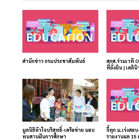
สำนักข่าว กรมประชาสัมพันธ์
สกศ.ร่วมเวที 
ที่ยั่งยืน | เดลินิ
มูลนิธิหัวใจบริสุทธิ์-เครือข่าย มอบ
จี้ทุก ม.เร่งสอ
ทุนสานฝันการศึกษา
รายงานผล 15 