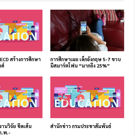
OECD สร้างการศึกษา
การศึกษาเผย เด็กอังกฤษ 5-7 ขวบ
วส์
มีสมาร์ตโฟน “มากถึง 25%”
บงานวิจัย ขีดเส้น
สำนักข่าว กรมประชาสัมพันธ์
ก.พ.-