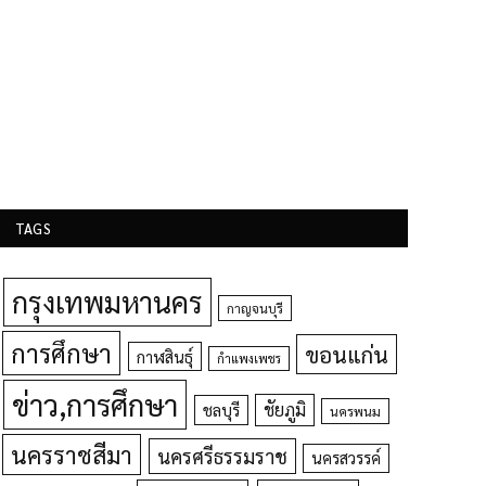
TAGS
กรุงเทพมหานคร
กาญจนบุรี
การศึกษา
ขอนแก่น
กาฬสินธุ์
กำแพงเพชร
ข่าว,การศึกษา
ชัยภูมิ
ชลบุรี
นครพนม
นครราชสีมา
นครศรีธรรมราช
นครสวรรค์