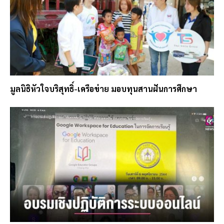
มูลนิธิหัวใจบริสุทธิ์-เครือข่าย มอบทุนสานฝันการศึกษา