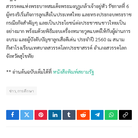
สวรรคตแห่งพระบาทสมเด็จพระมงกุฎเกล้าเจ้าอยู่หัว รัชกาลที่ 6
ผู้ทรงริเริ่มกิจการลูกเสือในประเทศไทย และทรงประกอบพระราช
กรณียกิจสำคัญๆ และเป็นประโยชน์ต่อประชาชนชาวไทยเป็น
อย่างมาก พร้อมด้วยพิธีมอบเครื่องหมายวูดแบดจ์ให้กับผู้ผ่านการ
อบรม และผู้บังคับบัญชาลูกเสือดีเด่น ประจำปี 2560 ณ สนาม
กีฬาโรงเรียนเทศบาลสวรรคโลกประชาสรรค์ อำเภอสวรรคโลก
จังหวัดสุโขทัย
** อ่านต้นฉบับเต็มได้ที่
หนังสือพิมพ์สยามรัฐ
ข่าว,การศึกษา
Facebook
Twitter
Pinterest
LinkedIn
Tumblr
Reddit
Telegram
WhatsApp
Copy
Link