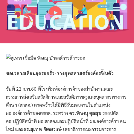
ขอเวลา4เดือนอุดรอยรั่ว-วางยุทธศาสตร์องค์กรฟื้นตัว
วันที่ 22 ก.พ.60 ที่โรงพิมพ์องค์การค้าของสำนักงานคณะ
กรรมการส่งเสริมสวัสดิการและสวัสดิภาพครูและบุคลากรทางการ
ศึกษา (สกสค.) ลาดพร้าวได้มีพิธีรับมอบงานในตำแหน่ง
ผอ.องค์การค้าของสกสค. ระหว่าง
ดร.พิษณุ ตุลสุข
รองปลัด
ศธ.ปฏิบัติหน้าที่ ผอ.สกสค.และปฎิบัติหน้าที่ ผอ.องค์การค้าฯ คน
ใหม่ และ
ดร.สุเทพ ชิตยวงษ์
เลขาธิการคณะกรรมการการ