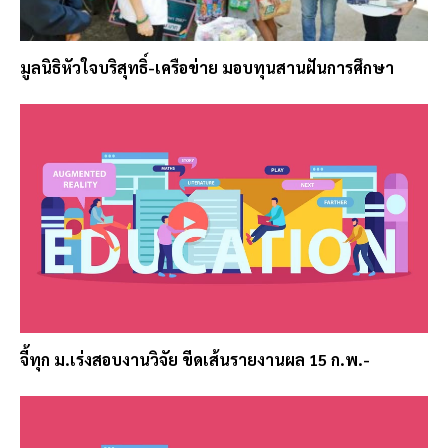
มูลนิธิหัวใจบริสุทธิ์-เครือข่าย มอบทุนสานฝันการศึกษา
จี้ทุก ม.เร่งสอบงานวิจัย ขีดเส้นรายงานผล 15 ก.พ.-