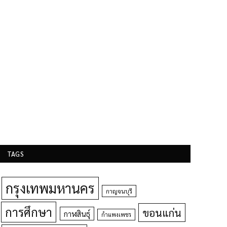
TAGS
กรุงเทพมหานคร
กาญจนบุรี
การศึกษา
ขอนแก่น
กาฬสินธุ์
กำแพงเพชร