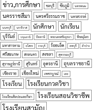
ข่าว,การศึกษา
ชัยภูมิ
ชลบุรี
นครพนม
นครราชสีมา
นครศรีธรรมราช
นครสวรรค์
นักศึกษา
นักเรียน
นนทบุรี
นราธิวาส
บุรีรัมย์
พิษณุโลก
ปัตตานี
ปทุมธานี
พระนครศรีอยุธยา
ร้อยเอ็ด
มหาสารคาม
ยโสธร
ลพบุรี
ลำปาง
ราชบุรี
ศรีสะเกษ
สงขลา
สกลนคร
สุพรรณบุรี
อุบลราชธานี
อุดรธานี
สุรินทร์
สุราษฎร์ธานี
เชียงใหม่
เชียงราย
เพชรบูรณ์
เลย
โรงเรียนกวดวิชา
โรงเรียน
โรงเรียนสอนวิชาชีพ
โรงเรียนศิลปะและกีฬา
โรงเรียนสามัญ