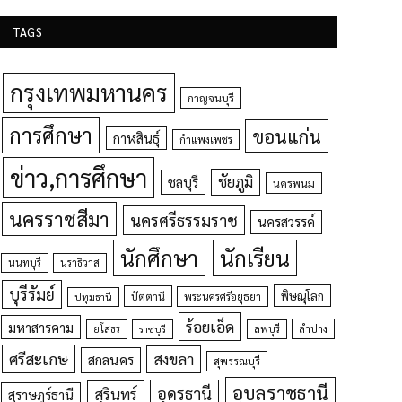
TAGS
กรุงเทพมหานคร
กาญจนบุรี
การศึกษา
ขอนแก่น
กาฬสินธุ์
กำแพงเพชร
ข่าว,การศึกษา
ชัยภูมิ
ชลบุรี
นครพนม
นครราชสีมา
นครศรีธรรมราช
นครสวรรค์
นักศึกษา
นักเรียน
นนทบุรี
นราธิวาส
บุรีรัมย์
พิษณุโลก
ปัตตานี
ปทุมธานี
พระนครศรีอยุธยา
ร้อยเอ็ด
มหาสารคาม
ยโสธร
ลพบุรี
ลำปาง
ราชบุรี
ศรีสะเกษ
สงขลา
สกลนคร
สุพรรณบุรี
อุบลราชธานี
อุดรธานี
สุรินทร์
สุราษฎร์ธานี