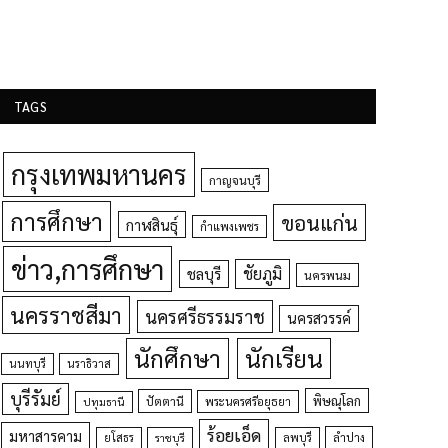
TAGS
กรุงเทพมหานคร
กาญจนบุรี
การศึกษา
ขอนแก่น
กาฬสินธุ์
กำแพงเพชร
ข่าว,การศึกษา
ชัยภูมิ
ชลบุรี
นครพนม
นครราชสีมา
นครศรีธรรมราช
นครสวรรค์
นักศึกษา
นักเรียน
นนทบุรี
นราธิวาส
บุรีรัมย์
พิษณุโลก
ปัตตานี
ปทุมธานี
พระนครศรีอยุธยา
ร้อยเอ็ด
มหาสารคาม
ยโสธร
ลพบุรี
ลำปาง
ราชบุรี