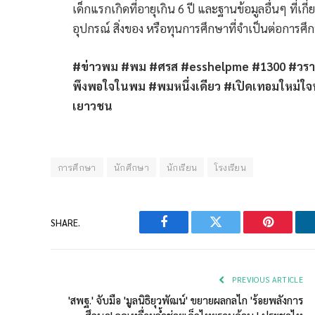
เด็กแรกเกิดที่อายุเกิน 6 ปี และฐานข้อมูลอื่นๆ ที่เก
อุปกรณ์ สิ่งของ หรือทุนการศึกษาที่จำเป็นต่อการ
#ข่าวพม #พม #ศรส #esshelpme #1300 #วราวุธ
พึงพอใจในพม #พมหนึ่งเดียว #เปิดเทอมใหม่ใจฟ
เยาวชน
การศึกษา
นักศึกษา
นักเรียน
โรงเรียน
SHARE.
Facebook
Twitter
Pinterest
PREVIOUS ARTICLE
'สพฐ.' จับมือ 'มูลนิธิยุวพัฒน์' ขยายผลกลไก 'ร้อยพลังการ