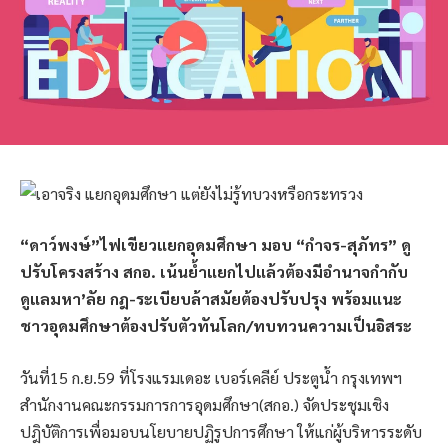
“ดาว์พงษ์”ไฟเขียวแยกอุดมศึกษา มอบ “กำจร-สุภัทร” ดู
ปรับโครงสร้าง สกอ. เน้นย้ำแยกไปแล้วต้องมีอำนาจกำกับ
ดูแลมหา’ลัย กฎ-ระเบียบล้าสมัยต้องปรับปรุง พร้อมแนะ
ชาวอุดมศึกษาต้องปรับตัวทันโลก/ทบทวนความเป็นอิสระ
วันที่15 ก.ย.59 ที่โรงแรมเดอะ เบอร์เคลีย์ ประตูน้ำ กรุงเทพฯ
สำนักงานคณะกรรมการการอุดมศึกษา(สกอ.) จัดประชุมเชิง
ปฎิบัติการเพื่อมอบนโยบายปฏิรูปการศึกษา ให้แก่ผู้บริหารระดับ