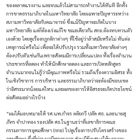
ของตลาดแรงงาน และจบแล้วไม่สามารถทำงานได้ทันที อีกทั้ง
การขาดธรรมาภิบาลในมหาวิทยาลัย โดยเฉพาะปัญหาระหว่าง
สภามหาวิทยาลัยกับคณาจารย์ ซึ่งแม้ปัญหาจะเกิดในบาง
มหาวิทยาลัย แต่ก็ต้องเร่งแก้ไข ขณะเดียวกัน สกอ.ต้องทบทวนตัว
เองด้วย โดยดูเรื่องกฎกติกาต่างๆ ที่ใช้อยู่ว่าล้าสมัยหรือไม่ ทันต่อ
เหตุการณ์หรือไม่ เพื่อจะได้ปรับปรุง รวมทั้งมหาวิทยาลัยต่างๆ
ต้องปรับตัวเช่นกันเพราะสังคมมีการเปลี่ยนแปลง ทั้งเรื่องจำนวน
ประชากรที่ลดลง ทำให้นักศึกษาลดลง และการเปิดหลักสูตร
จำนวนมากจนไม่รู้ว่ามีคุณภาพหรือไม่ รวมถึงเรื่องความอิสระ ทั้ง
ในเชิงวิชาการ การบริหาร และธรรมาภิบาลว่าจะต้องมีขอบเขต
ว่าอิสระมากน้อยแค่ไหน และผลของการให้อิสระจะเกิดประโยชน์
ต่อสังคมอย่างไรบ้าง
“ผมได้มอบหมายให้ รศ.นพ.กำจร ตติยกวี ปลัด ศธ. และนายสุ
ภัทร จำปาทอง รองปลัด ศธ.ในฐานะว่าที่เลขาธิการคณะ
กรรมการการอุดมศึกษา (กกอ) ไปดูเรื่องการปรับโครงสร้างของ
อุดมศึกษา ซึ่งที่ผ่านมามีหลายภาค ส่วนมีข้อเสนอให้แยกงาน