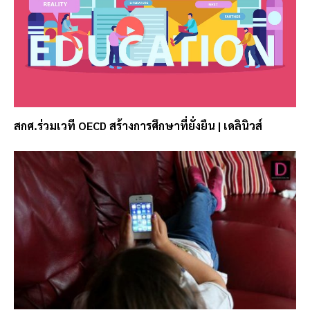
สกศ.ร่วมเวที OECD สร้างการศึกษาที่ยั่งยืน | เดลินิวส์