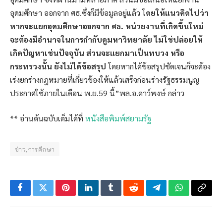
อุดมศึกษา ออกจาก ศธ.ซึ่งก็มีข้อมูลอยู่แล้ว โ
ดยให้แนวคิดไปว่า
หากจะแยกอุดมศึกษาออกจาก ศธ. หน่วยงานที่เกิดขึ้นใหม่
จะต้องมีอำนาจในการกำกับดูมหาวิทยาลัย ไม่ใช่ปล่อยให้
เกิดปัญหาเช่นปัจจุบัน ส่วนจะแยกมาเป็นทบวง หรือ
กระทรวงนั้น ยังไม่ได้ข้อสรุป
โดยหากได้ข้อสรุปชัดเจนก็จะต้อง
เร่งยกร่างกฎหมายที่เกี่ยวข้องให้แล้วเสร็จก่อนร่างรัฐธรรมนูญ
ประกาศใช้ภายในเดือน พ.ย.59 นี้”พล.อ.ดาว์พงษ์ กล่าว
** อ่านต้นฉบับเต็มได้ที่
หนังสือพิมพ์สยามรัฐ
ข่าว,การศึกษา
Facebook
Twitter
Pinterest
LinkedIn
Tumblr
Reddit
Telegram
WhatsApp
Copy
Link