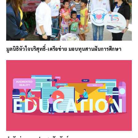
มูลนิธิหัวใจบริสุทธิ์-เครือข่าย มอบทุนสานฝันการศึกษา