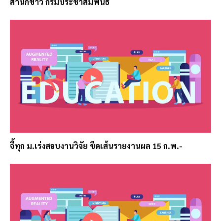
สำนักข่าว กรมประชาสัมพันธ์
จี้ทุก ม.เร่งสอบงานวิจัย ขีดเส้นรายงานผล 15 ก.พ.-