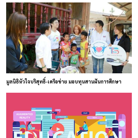
มูลนิธิหัวใจบริสุทธิ์-เครือข่าย มอบทุนสานฝันการศึกษา