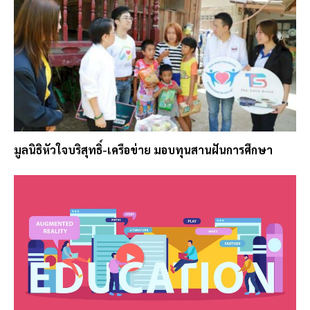
มูลนิธิหัวใจบริสุทธิ์-เครือข่าย มอบทุนสานฝันการศึกษา