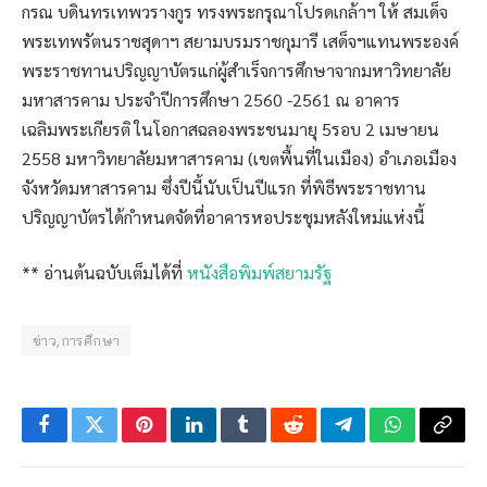
กรณ บดินทรเทพวรางกูร ทรงพระกรุณาโปรดเกล้าฯ ให้ สมเด็จ
พระเทพรัตนราชสุดาฯ สยามบรมราชกุมารี เสด็จฯแทนพระองค์
พระราชทานปริญญาบัตรแก่ผู้สำเร็จการศึกษาจากมหาวิทยาลัย
มหาสารคาม ประจำปีการศึกษา 2560 -2561 ณ อาคาร
เฉลิมพระเกียรติ ในโอกาสฉลองพระชนมายุ 5รอบ 2 เมษายน
2558 มหาวิทยาลัยมหาสารคาม (เขตพื้นที่ในเมือง) อำเภอเมือง
จังหวัดมหาสารคาม ซึ่งปีนี้นับเป็นปีแรก ที่พิธีพระราชทาน
ปริญญาบัตรได้กำหนดจัดที่อาคารหอประชุมหลังใหม่แห่งนี้
** อ่านต้นฉบับเต็มได้ที่
หนังสือพิมพ์สยามรัฐ
ข่าว,การศึกษา
Facebook
Twitter
Pinterest
LinkedIn
Tumblr
Reddit
Telegram
WhatsApp
Copy
Link