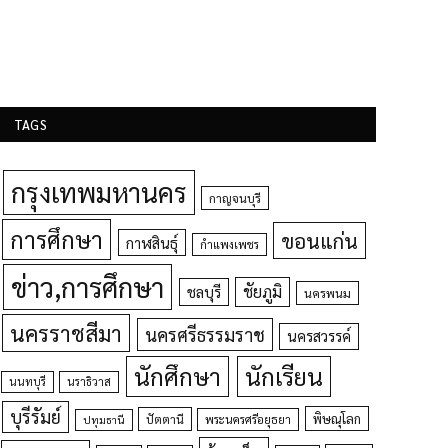
TAGS
กรุงเทพมหานคร
กาญจนบุรี
การศึกษา
ขอนแก่น
กาฬสินธุ์
กำแพงเพชร
ข่าว,การศึกษา
ชัยภูมิ
ชลบุรี
นครพนม
นครราชสีมา
นครศรีธรรมราช
นครสวรรค์
นักศึกษา
นักเรียน
นนทบุรี
นราธิวาส
บุรีรัมย์
พิษณุโลก
ปัตตานี
ปทุมธานี
พระนครศรีอยุธยา