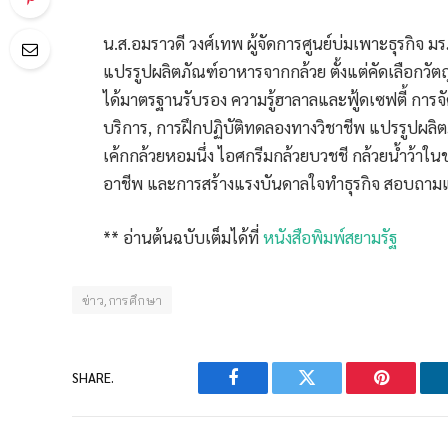
น.ส.อมราวดี วงศ์เทพ ผู้จัดการศูนย์บ่มเพาะธุรกิจ ม
แปรรูปผลิตภัณฑ์อาหารจากกล้วย ตั้งแต่คัดเลือกวัต
ได้มาตรฐานรับรอง ความรู้ฮาลาลและฟู้ดเซฟตี้ การ
บริการ, การฝึกปฏิบัติทดลองทางวิชาชีพ แปรรูปผลิ
เค้กกล้วยหอมนึ่ง ไอศกรีมกล้วยบวชชี กล้วยน้ำว้าใน
อาชีพ และการสร้างแรงบันดาลใจทำธุรกิจ สอบถามและ
** อ่านต้นฉบับเต็มได้ที่
หนังสือพิมพ์สยามรัฐ
ข่าว,การศึกษา
SHARE.
Facebook
Twitter
Pinterest