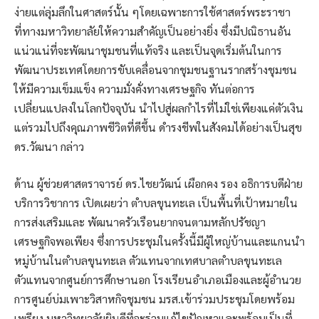
ง่ายแต่ลุ่มลึกในศาสตร์นั้น ๆโดยเฉพาะการใช้ศาสตร์พระราชา
ที่ทางมหาวิทยาลัยให้ความสำคัญเป็นอย่างยิ่ง ซึ่งมีปณิธานอัน
แน่วแน่ที่จะพัฒนาชุมชนที่แท้จริง และเป็นจุดเริ่มต้นในการ
พัฒนาประเทศโดยการขับเคลื่อนจากชุมชนฐานรากสร้างชุมชน
ให้มีความเข็มแข็ง ความมั่งคั่งทางเศรษฐกิจ ทันต่อการ
เปลี่ยนแปลงในโลกปัจจุบัน นำไปสู่ผลกำไรที่ไม่ใช่เพียงแค่ตัวเงิน
แต่รวมไปถึงคุณภาพชีวิตที่ดีขึ้น ดำรงชีพในสังคมได้อย่างเป็นสุข
ดร.วัฒนา กล่าว
ด้าน ผู้ช่วยศาสตราจารย์ ดร.ไชยวัฒน์ เผือกคง รอง อธิการบดีฝ่าย
บริการวิชาการ เปิดเผยว่า ตำบลขุนทะเล เป็นพื้นที่เป้าหมายใน
การส่งเสริมและ พัฒนาครัวเรือนยากจนตามหลักปรัชญา
เศรษฐกิจพอเพียง ซึ่งการประชุมในครั้งนี้มีผู้ใหญ่บ้านและแกนนํา
หมู่บ้านในตําบลขุนทะเล ตัวแทนจากเทศบาลตําบลขุนทะเล
ตัวแทนจากศูนย์การศึกษานอก โรงเรียนอําเภอเมืองและผู้อํานวย
การศูนย์บ่มเพาะวิสาหกิจชุมชน มรส.เข้าร่วมประชุมโดยพร้อม
เพรียง มหาวิทยาลัยยินดีที่จะร่วมแก้ไขปัญหาและพร้อมเป็นที่