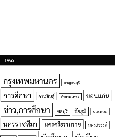
TAGS
กรุงเทพมหานคร
กาญจนบุรี
การศึกษา
ขอนแก่น
กาฬสินธุ์
กำแพงเพชร
ข่าว,การศึกษา
ชัยภูมิ
ชลบุรี
นครพนม
นครราชสีมา
นครศรีธรรมราช
นครสวรรค์
นักศึกษา
นักเรียน