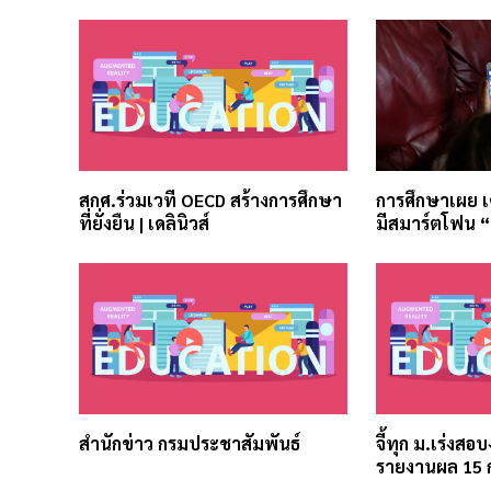
สกศ.ร่วมเวที OECD สร้างการศึกษา
การศึกษาเผย เ
ที่ยั่งยืน | เดลินิวส์
มีสมาร์ตโฟน 
สำนักข่าว กรมประชาสัมพันธ์
จี้ทุก ม.เร่งสอ
รายงานผล 15 