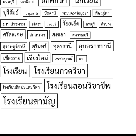
นนทบุรี
นราธิวาส
บุรีรัมย์
พิษณุโลก
ปัตตานี
ปทุมธานี
พระนครศรีอยุธยา
ร้อยเอ็ด
มหาสารคาม
ยโสธร
ลพบุรี
ลำปาง
ราชบุรี
ศรีสะเกษ
สงขลา
สกลนคร
สุพรรณบุรี
อุบลราชธานี
อุดรธานี
สุรินทร์
สุราษฎร์ธานี
เชียงใหม่
เชียงราย
เพชรบูรณ์
เลย
โรงเรียนกวดวิชา
โรงเรียน
โรงเรียนสอนวิชาชีพ
โรงเรียนศิลปะและกีฬา
โรงเรียนสามัญ