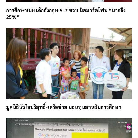
การศึกษาเผย เด็กอังกฤษ 5-7 ขวบ มีสมาร์ตโฟน “มากถึง
25%”
มูลนิธิหัวใจบริสุทธิ์-เครือข่าย มอบทุนสานฝันการศึกษา