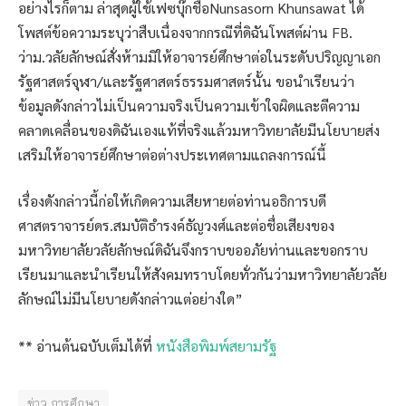
อย่างไรก็ตาม ล่าสุดผู้ใช้เฟซบุ๊กชื่อNunsasorn Khunsawat ได้
โพสต์ข้อความระบุว่าสืบเนื่องจากกรณีที่ดิฉันโพสต์ผ่าน FB.
ว่าม.วลัยลักษณ์สั่งห้ามมิให้อาจารย์ศึกษาต่อในระดับปริญญาเอก
รัฐศาสตร์จุฬา/และรัฐศาสตร์ธรรมศาสตร์นั้น ขอนำเรียนว่า
ข้อมูลดังกล่าวไม่เป็นความจริงเป็นความเข้าใจผิดและตีความ
คลาดเคลื่อนของดิฉันเองแท้ที่จริงแล้วมหาวิทยาลัยมีนโยบายส่ง
เสริมให้อาจารย์ศึกษาต่อต่างประเทศตามแถลงการณ์นี้
เรื่องดังกล่าวนี้ก่อให้เกิดความเสียหายต่อท่านอธิการบดี
ศาสตราจารย์ดร.สมบัติธำรงค์ธัญวงศ์และต่อชื่อเสียงของ
มหาวิทยาลัยวลัยลักษณ์ดิฉันจึงกราบขออภัยท่านและขอกราบ
เรียนมาและนำเรียนให้สังคมทราบโดยทั่วกันว่ามหาวิทยาลัยวลัย
ลักษณ์ไม่มีนโยบายดังกล่าวแต่อย่างใด”
** อ่านต้นฉบับเต็มได้ที่
หนังสือพิมพ์สยามรัฐ
ข่าว,การศึกษา