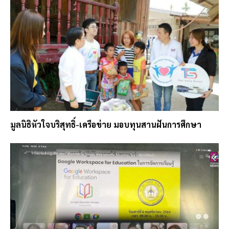
มูลนิธิหัวใจบริสุทธิ์-เครือข่าย มอบทุนสานฝันการศึกษา