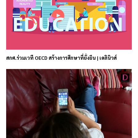
สกศ.ร่วมเวที OECD สร้างการศึกษาที่ยั่งยืน | เดลินิวส์