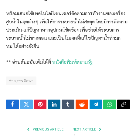
พร้อมเสนอใช้เทคโนโลยีเซนเซอร์ติดตามการทำงานของเครื่อง
สูบน้ำในจุดต่างๆ เพื่อให้การระบายน้ำไม่สะดุด โดยมีการติดตาม
ประเมิน-แก้ปัญหาหากอุปกรณ์ขัดข้อง เพื่อช่วยให้ระบบการ
ระบายน้ำไม่ขาดตอน และเป็นโมเดลที่แก้ไขปัญหาน้ำท่วมก
ทม.ได้อย่างยั่งยืน
** อ่านต้นฉบับเต็มได้ที่
หนังสือพิมพ์สยามรัฐ
ข่าว,การศึกษา
Facebook
Twitter
Pinterest
LinkedIn
Tumblr
Reddit
Telegram
WhatsApp
Copy
Link
PREVIOUS ARTICLE
NEXT ARTICLE