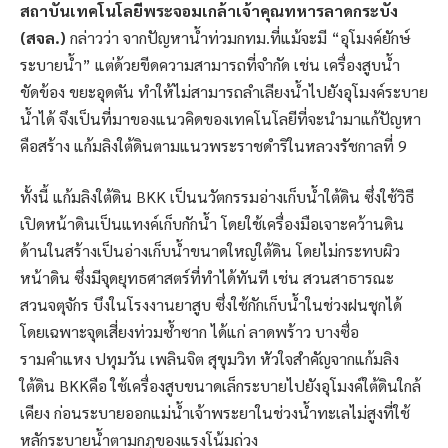
สถาบันเทคโนโลยีพระจอมเกล้าเจ้าคุณทหารลาดกระบัง
(สจล.)
กล่าวว่า จากปัญหาน้ำท่วมกทม.ที่แม้จะมี “อุโมงค์ยักษ์
ระบายน้ำ” แต่ด้วยขีดความสามารถที่จำกัด เช่น เครื่องสูบน้ำ
ขัดข้อง ขยะอุดตัน ทำให้ไม่สามารถลำเลียงน้ำไปยังอุโมงค์ระบาย
น้ำได้ จึงเป็นที่มาของแนวคิดของเทคโนโลยีที่จะนำมาแก้ปัญหา
คือสร้าง แก้มลิงใต้ดินตามแนวพระราชดำริในหลวงรัชกาลที่ 9
ทั้งนี้ แก้มลิงใต้ดิน BKK เป็นนวัตกรรมอ่างเก็บน้ำใต้ดิน ซึ่งใช้วิธี
เปิดหน้าดินเป็นแทงค์เก็บกักน้ำ โดยใช้เครื่องมือเจาะคว้านดิน
ด้านในสร้างเป็นอ่างเก็บน้ำขนาดใหญ่ใต้ดิน โดยไม่กระทบผิว
หน้าดิน ซึ่งมีจุดยุทธศาสตร์ที่ทำได้ทันที เช่น สวนสาธารณะ
สวนจตุจักร บึงในโรงงานยาสูบ ซึ่งใช้กักเก็บน้ำในช่วงฝนชุกได้
โดยเฉพาะจุดเสี่ยงท่วมซ้ำซาก ได้แก่ ลาดพร้าว บางซื่อ
รามคำแหง ปทุมวัน เพลินจิต สุขุมวิท หัวใจสำคัญจากแก้มลิง
ใต้ดิน BKKคือ ใช้เครื่องสูบขนาดเล็กระบายไปยังอุโมงค์ใต้ดินใกล้
เคียง ก่อนระบายออกแม่น้ำเจ้าพระยาในช่วงน้ำทะเลไม่สูงที่ใช้
หลักระบายน้ำตามกฎของแรงโน้มถ่วง