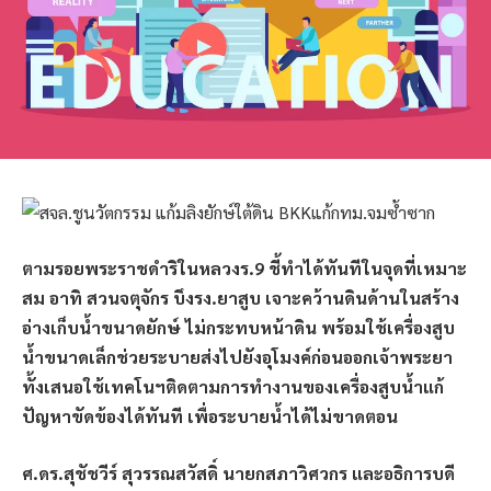
ตามรอยพระราชดำริในหลวงร.9 ชี้ทำได้ทันทีในจุดที่เหมาะ
สม อาทิ สวนจตุจักร บึงรง.ยาสูบ เจาะคว้านดินด้านในสร้าง
อ่างเก็บน้ำขนาดยักษ์ ไม่กระทบหน้าดิน พร้อมใช้เครื่องสูบ
น้ำขนาดเล็กช่วยระบายส่งไปยังอุโมงค์ก่อนออกเจ้าพระยา
ทั้งเสนอใช้เทคโนฯติดตามการทำงานของเครื่องสูบน้ำแก้
ปัญหาขัดข้องได้ทันที เพื่อระบายน้ำได้ไม่ขาดตอน
ศ.ดร.สุชัชวีร์ สุวรรณสวัสดิ์ นายกสภาวิศวกร และอธิการบดี