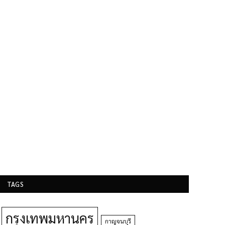
TAGS
กรุงเทพมหานคร
กาญจนบุรี