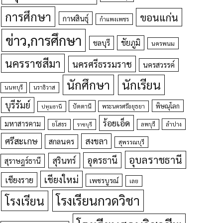
การศึกษา
ขอนแก่น
กาฬสินธุ์
กำแพงเพชร
ข่าว,การศึกษา
ชัยภูมิ
ชลบุรี
นครพนม
นครราชสีมา
นครศรีธรรมราช
นครสวรรค์
นักศึกษา
นักเรียน
นนทบุรี
นราธิวาส
บุรีรัมย์
พิษณุโลก
ปัตตานี
ปทุมธานี
พระนครศรีอยุธยา
ร้อยเอ็ด
มหาสารคาม
ยโสธร
ลพบุรี
ลำปาง
ราชบุรี
ศรีสะเกษ
สงขลา
สกลนคร
สุพรรณบุรี
อุบลราชธานี
อุดรธานี
สุรินทร์
สุราษฎร์ธานี
เชียงใหม่
เชียงราย
เพชรบูรณ์
เลย
โรงเรียนกวดวิชา
โรงเรียน