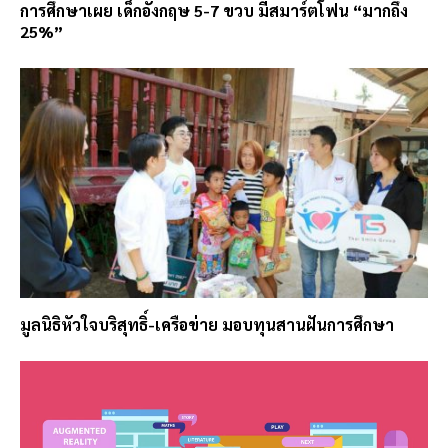
การศึกษาเผย เด็กอังกฤษ 5-7 ขวบ มีสมาร์ตโฟน “มากถึง
25%”
มูลนิธิหัวใจบริสุทธิ์-เครือข่าย มอบทุนสานฝันการศึกษา