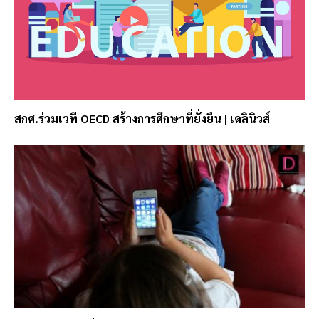
สกศ.ร่วมเวที OECD สร้างการศึกษาที่ยั่งยืน | เดลินิวส์