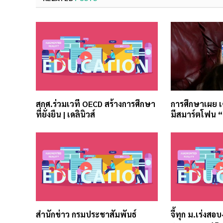
สกศ.ร่วมเวที OECD สร้างการศึกษา
การศึกษาเผย เ
ที่ยั่งยืน | เดลินิวส์
มีสมาร์ตโฟน 
สำนักข่าว กรมประชาสัมพันธ์
จี้ทุก ม.เร่งสอ