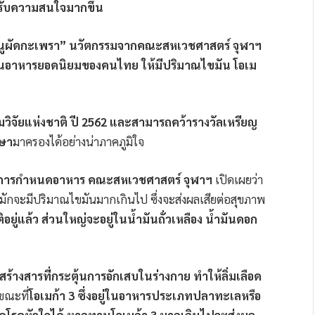
ได้รับความสนใจมากขึ้น
มนูผัดกะเพรา” นวัตกรรมจากคณะสหเวชศาสตร์ จุฬาฯ
ป็นอาหารยอดนิยมของคนไทย ให้มีปริมาณไขมัน โอเม
ิจัยแห่งชาติ ปี 2562 และสามารถคว้ารางวัลเหรียญ
กษา
มาครองได้อย่างน่าภาคภูมิใจ
ละการกำหนดอาหาร คณะสหเวชศาสตร์ จุฬาฯ
เปิดเผยว่า
มักจะมีปริมาณไขมันมากเกินไป ซึ่งจะส่งผลเสียต่อสุขภาพ
ยู่แล้ว ส่วนใหญ่จะอยู่ในน้ำมันถั่วเหลือง น้ำมันดอก
้างสารที่กระตุ้นการอักเสบในร่างกาย ทำให้ลิ่มเลือด
ณะที่
โอเมก้า 3 ซึ่งอยู่ในอาหารประเภทปลาทะเลหรือ