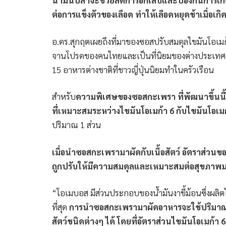
น้ำมันปลาจะช่วยลดการอักเสบและป้องกันการเกิ
ต่อการแข็งตัวของเลือด ทำให้เลือดหยุดช้าเมื่อเ
อ.ดร.สุกฤตเผยถึงที่มาของซอสปรับสมดุลไขมันโอเม
จานโปรดของคนไทยและเป็นที่นิยมของต่างประเทศ โด
15 อาหารต่างชาติที่ชาวญี่ปุ่นนิยมทำในครัวเรือน
สำหรับ
ความพิเศษของซอสกะเพรา ที่พัฒนาขึ้นนี้ 
ที่เหมาะสมระหว่างไขมันโอเมก้า 6 กับไขมันโอเมก
ปริมาณ 1 ส่วน
เมื่อนำซอสกะเพรามาผัดกับเนื้อสัตว์ อัตราส่วนข
ถูกปรับให้มีความสมดุลและเหมาะสมต่อสุขภาพมา
“โอเมบอส มีส่วนประกอบของน้ำมันงาขี้ม้อนซึ่งผลิตไ
ที่สุด
การนำซอสกะเพรามาผัดอาหารจะใช้ปริมาณซอ
สัตว์ชนิดต่างๆ ได้ โดยที่อัตราส่วนไขมันโอเมก