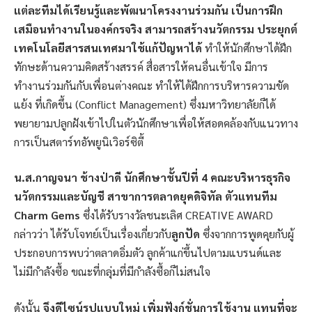
แต่ละทีมได้เรียนรู้และพัฒนาโครงงานร่วมกัน เป็นการฝึก
เสมือนทำงานในองค์กรจริง สามารถสร้างนวัตกรรม ประยุกต์
เทคโนโลยีสารสนเทศมาใช้แก้ปัญหาได้
ทำให้นักศึกษาได้ฝึก
ทักษะด้านความคิดสร้างสรรค์ สื่อสารให้คนอื่นเข้าใจ มีการ
ทำงานร่วมกันกับเพื่อนต่างคณะ ทำให้ได้ฝึกการบริหารความขัด
แย้ง ที่เกิดขึ้น (Conflict Management) ซึ่งมหาวิทยาลัยก็ได้
พยายามปลูกฝังเข้าไปในตัวนักศึกษาเพื่อให้สอดคล้องกับแนวทาง
การเป็นสตาร์ทอัพยูนิเวิอร์ซิตี้
น.ส.กาญจนา ช้างป่าดี นักศึกษาชั้นปีที่ 4 คณะบริหารธุรกิจ
นวัตกรรมและบัญชี สาขาการตลาดยุคดิจิทัล ตัวแทนทีม
Charm Gems
ซึ่งได้รับรางวัลชนะเลิศ CREATIVE AWARD
กล่าวว่า ได้รับโจทย์เป็นเรื่องเกี่ยวกับ
ลูกปัด
ซึ่งจากการพูดคุยกับผู้
ประกอบการพบว่าตลาดอิ่มตัว ลูกค้าแก่ขึ้นไปตามแบรนด์และ
ไม่มีกำลังซื้อ ขณะที่กลุ่มที่มีกำลังซื้อก็ไม่สนใจ
ดังนั้น
จึงดีไซน์รูปแบบใหม่ เพิ่มฟังก์ชั่นการใช้งาน แทนที่จะ