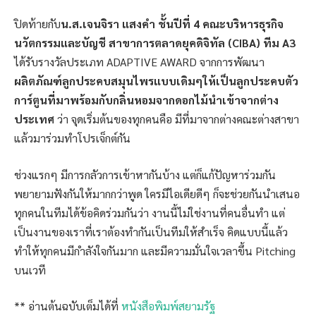
ปิดท้ายกับ
น.ส.เจนจิรา แสงคำ ชั้นปีที่ 4 คณะบริหารธุรกิจ
นวัตกรรมและบัญชี สาขาการตลาดยุคดิจิทัล (CIBA) ทีม A3
ได้รับรางวัลประเภท ADAPTIVE AWARD จากการพัฒนา
ผลิตภัณฑ์ลูกประคบสมุนไพรแบบเดิมๆให้เป็นลูกประคบตัว
การ์ตูนที่มาพร้อมกับกลิ่นหอมจากดอกไม้นำเข้าจากต่าง
ประเทศ
ว่า จุดเริ่มต้นของทุกคนคือ มีที่มาจากต่างคณะต่างสาขา
แล้วมาร่วมทำโปรเจ็กต์กัน
ช่วงแรกๆ มีการกลัวการเข้าหากันบ้าง แต่ก็แก้ปัญหาร่วมกัน
พยายามฟังกันให้มากกว่าพูด ใครมีไอเดียดีๆ ก็จะช่วยกันนำเสนอ
ทุกคนในทีมได้ข้อคิดร่วมกันว่า งานนี้ไม่ใช่งานที่คนอื่นทำ แต่
เป็นงานของเราที่เราต้องทำกันเป็นทีมให้สำเร็จ คิดแบบนี้แล้ว
ทำให้ทุกคนมีกำลังใจกันมาก และมีความมั่นใจเวลาขึ้น Pitching
บนเวที
** อ่านต้นฉบับเต็มได้ที่
หนังสือพิมพ์สยามรัฐ