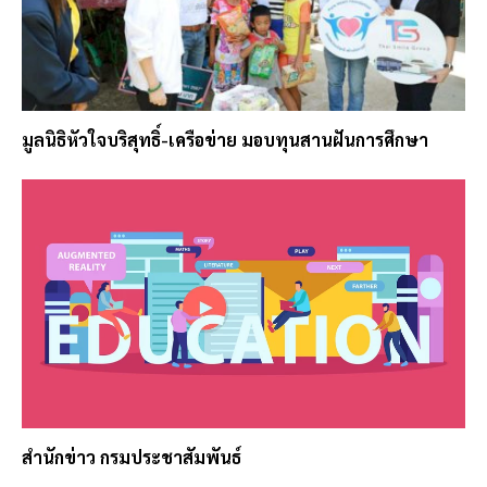
มูลนิธิหัวใจบริสุทธิ์-เครือข่าย มอบทุนสานฝันการศึกษา
สำนักข่าว กรมประชาสัมพันธ์