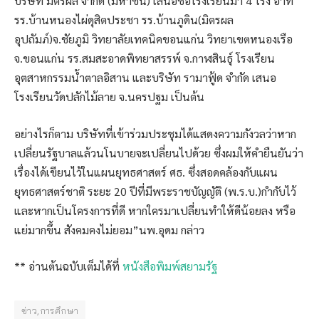
บริษัท มิตรผล จำกัด (มหาชน) เสนอชื่อโรงเรียนมา 4 โรง อาทิ
รร.บ้านหนองไผ่ดุสิตประชา รร.บ้านภูดิน(มิตรผล
อุปถัมภ์)จ.ชัยภูมิ วิทยาลัยเทคนิคขอนแก่น วิทยาเขตหนองเรือ
จ.ขอนแก่น รร.สมสะอาดพิทยาสรรพ์ จ.กาฬสินธุ์ โรงเรียน
อุตสาหกรรมน้ำตาลอิสาน และบริษัท รามาฟู้ด จำกัด เสนอ
โรงเรียนวัดปลักไม้ลาย จ.นครปฐม เป็นต้น
อย่างไรก็ตาม บริษัทที่เข้าร่วมประชุมได้แสดงความกังวลว่าหาก
เปลี่ยนรัฐบาลแล้วนโนบายจะเปลี่ยนไปด้วย ซึ่งผมให้คำยืนยันว่า
เรื่องได้เขียนไว้ในแผนยุทธศาสตร์ ศธ. ซึ่งสอดคล้องกับแผน
ยุทธศาสตร์ชาติ ระยะ 20 ปีที่มีพระราชบัญญัติ (พ.ร.บ.)กำกับไว้
และหากเป็นโครงการที่ดี หากใครมาเปลี่ยนทำให้ดีน้อยลง หรือ
แย่มากขึ้น สังคมคงไม่ยอม”นพ.อุดม กล่าว
** อ่านต้นฉบับเต็มได้ที่
หนังสือพิมพ์สยามรัฐ
ข่าว,การศึกษา