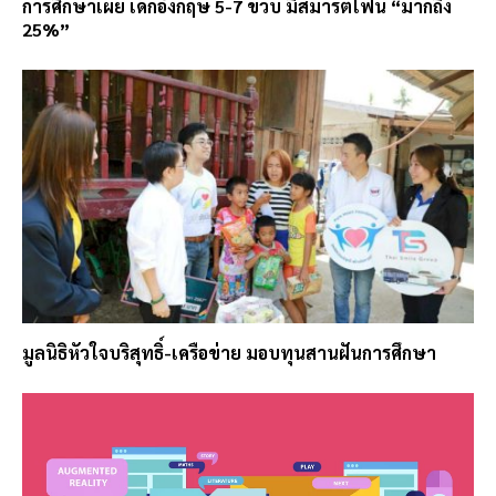
การศึกษาเผย เด็กอังกฤษ 5-7 ขวบ มีสมาร์ตโฟน “มากถึง
25%”
มูลนิธิหัวใจบริสุทธิ์-เครือข่าย มอบทุนสานฝันการศึกษา