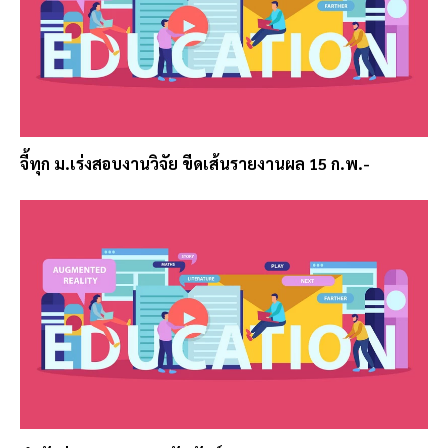
จี้ทุก ม.เร่งสอบงานวิจัย ขีดเส้นรายงานผล 15 ก.พ.-