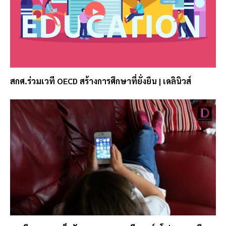
สกศ.ร่วมเวที OECD สร้างการศึกษาที่ยั่งยืน | เดลินิวส์