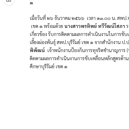
๑
เมื่อวันที่ ๒๖ ธันวาคม ๒๕๖๖ เวลา ๑๓.๐๐ น. สพป.บุ
เขต ๑ พร้อมด้วย
นางสาวพรทิพย์ ทวีวัฒน์โสภา
ร
เกี่ยวข้อง รับการติดตามผลการดำเนินงานในการขับเค
เลี้ยงผ่องพันธุ์ สพป.บุรีรัมย์ เขต ๑ จากสำนักงาน ป.
พิพัฒน์
เจ้าพนักงานป้องกันการทุจริตชำนาญการ (
ติดตามผลการดำเนินงานการขับเคลื่อนหลักสูตรต้าน
ศึกษาบุรีรัมย์ เขต ๑