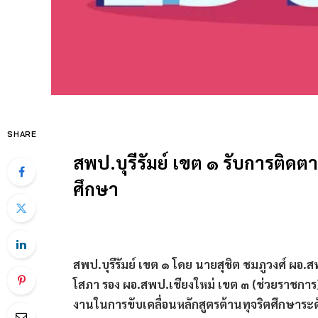
SHARE
สพป.บุรีรัมย์ เขต ๑ รับการติดต
ศึกษา
สพป.บุรีรัมย์ เขต ๑ โดย นายสุชิต ชมภูวงศ์ ผอ.ส
โสภา รอง ผอ.สพป.เชียงใหม่ เขต ๓ (ช่วยราชการ)
งานในการขับเคลื่อนหลักสูตรต้านทุจริตศึกษาระดับพ