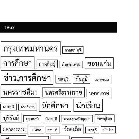
TAGS
กรุงเทพมหานคร
กาญจนบุรี
การศึกษา
ขอนแก่น
กาฬสินธุ์
กำแพงเพชร
ข่าว,การศึกษา
ชัยภูมิ
ชลบุรี
นครพนม
นครราชสีมา
นครศรีธรรมราช
นครสวรรค์
นักศึกษา
นักเรียน
นนทบุรี
นราธิวาส
บุรีรัมย์
พิษณุโลก
ปัตตานี
ปทุมธานี
พระนครศรีอยุธยา
ร้อยเอ็ด
มหาสารคาม
ยโสธร
ลพบุรี
ลำปาง
ราชบุรี