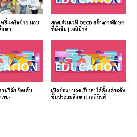
สุทธิ์-เครือข่าย มอบ
สกศ.ร่วมเวที OECD สร้างการศึกษา
ศึกษา
ที่ยั่งยืน | เดลินิวส์
บงานวิจัย ขีดเส้น
เปิดช่อง “บวชเรียน” ได้ตั้งแต่ระดับ
ก.พ.-
ชั้นประถมศึกษา | เดลินิวส์