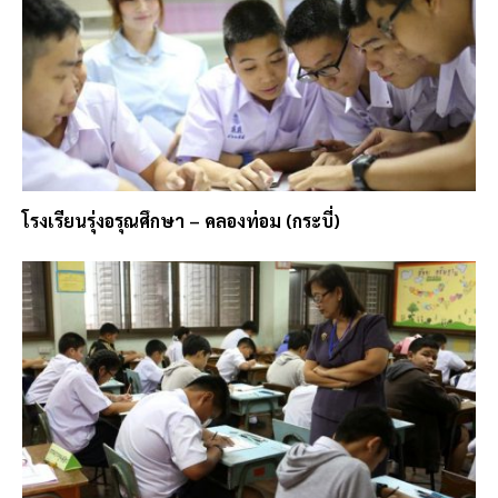
โรงเรียนรุ่งอรุณศึกษา – คลองท่อม (กระบี่)