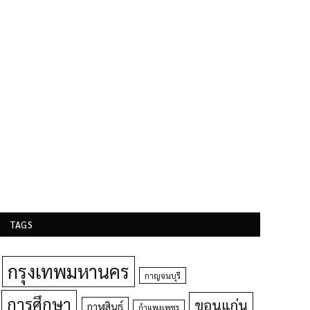
TAGS
กรุงเทพมหานคร
กาญจนบุรี
การศึกษา
ขอนแก่น
กาฬสินธุ์
กำแพงเพชร