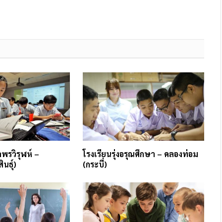
พรวิรุฬห์ –
โรงเรียนรุ่งอรุณศึกษา – คลองท่อม
นธุ์)
(กระบี่)