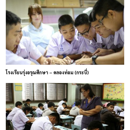
โรงเรียนรุ่งอรุณศึกษา – คลองท่อม (กระบี่)