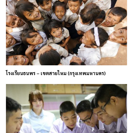
โรงเรียนธนพร – เขตสายไหม (กรุงเทพมหานคร)