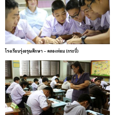
โรงเรียนรุ่งอรุณศึกษา – คลองท่อม (กระบี่)