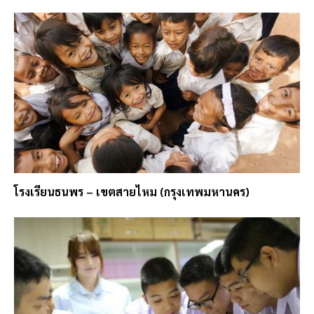
โรงเรียนธนพร – เขตสายไหม (กรุงเทพมหานคร)