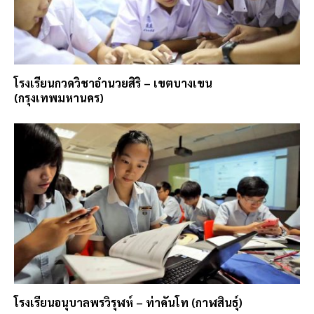
โรงเรียนกวดวิชาอำนวยสิริ – เขตบางเขน
(กรุงเทพมหานคร)
โรงเรียนอนุบาลพรวิรุฬห์ – ท่าคันโท (กาฬสินธุ์)