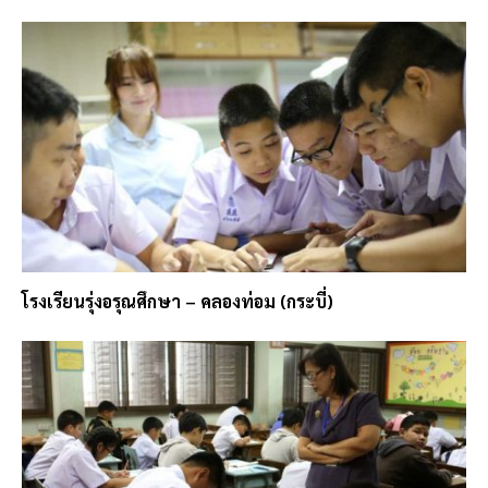
โรงเรียนรุ่งอรุณศึกษา – คลองท่อม (กระบี่)