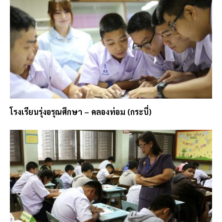
โรงเรียนรุ่งอรุณศึกษา – คลองท่อม (กระบี่)