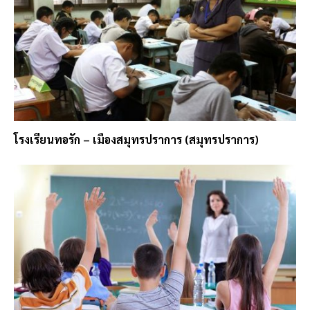
โรงเรียนทอรัก – เมืองสมุทรปราการ (สมุทรปราการ)