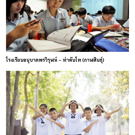
โรงเรียนอนุบาลพรวิรุฬห์ – ท่าคันโท (กาฬสินธุ์)