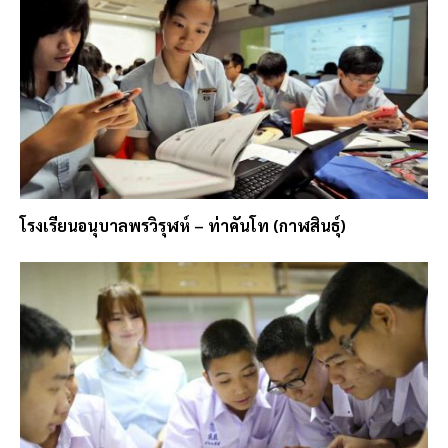
โรงเรียนอนุบาลพรวิรุฬห์ – ท่าคันโท (กาฬสินธุ์)