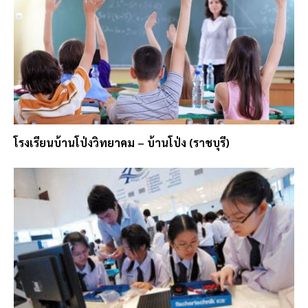
โรงเรียนบ้านโป่งวิทยาคม – บ้านโป่ง (ราชบุรี)