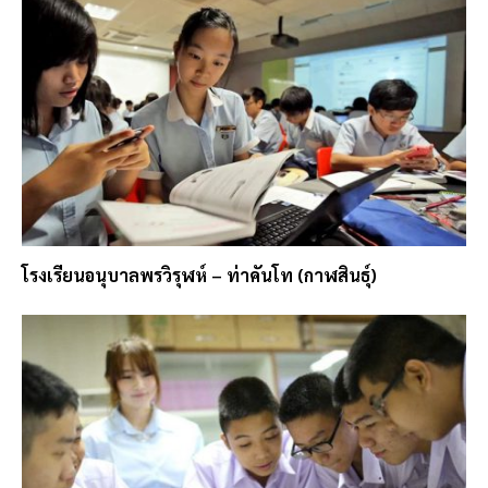
โรงเรียนอนุบาลพรวิรุฬห์ – ท่าคันโท (กาฬสินธุ์)