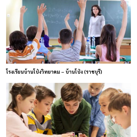
โรงเรียนบ้านโป่งวิทยาคม – บ้านโป่ง (ราชบุรี)