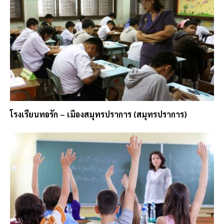
โรงเรียนทอรัก – เมืองสมุทรปราการ (สมุทรปราการ)