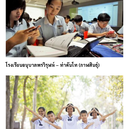
โรงเรียนอนุบาลพรวิรุฬห์ – ท่าคันโท (กาฬสินธุ์)