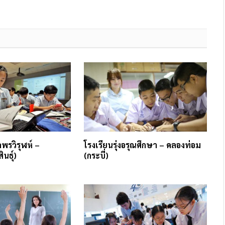
พรวิรุฬห์ –
โรงเรียนรุ่งอรุณศึกษา – คลองท่อม
นธุ์)
(กระบี่)