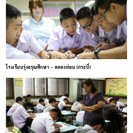
โรงเรียนรุ่งอรุณศึกษา – คลองท่อม (กระบี่)