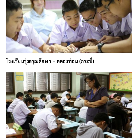
โรงเรียนรุ่งอรุณศึกษา – คลองท่อม (กระบี่)